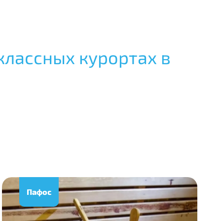
классных курортах в
Пафос