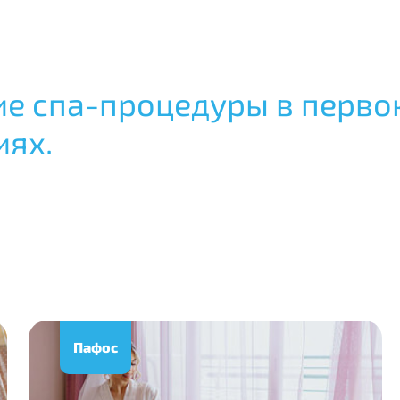
ие спа-процедуры в перво
иях.
Пафос