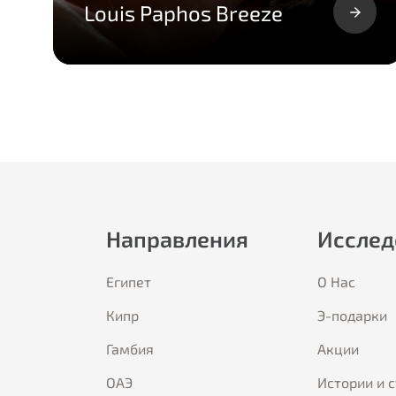
Louis Paphos Breeze
Направления
Исслед
Египет
О Hас
Кипр
Э-подарки
Гамбия
Акции
ОАЭ
Истории и 