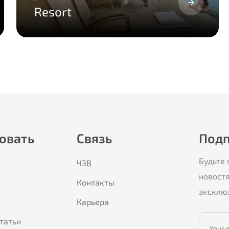
Resort
овать
Связь
Подп
Будьте 
ЧЗВ
новост
Контакты
эксклю
Карьера
статьи