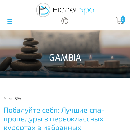
0
GAMBIA
Planet SPA
Побалуйте себя: Лучшие спа-
процедуры в первоклассных
курортах в избранных