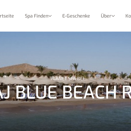
rtseite
Spa Finden
E-Geschenke
Über
Ko
PLANET SPA BEI
J BLUE BEACH 