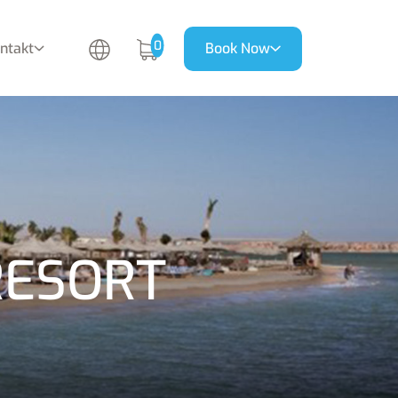
0
ntakt
Book Now
RESORT