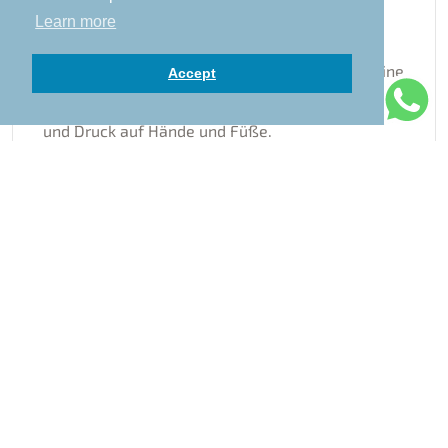
verwendet, um die Flexibilität zu erhöhen, die
Learn more
Spannung zu lindern und die allgemeine
Entspannung zu fördern. Unsere Massage ist eine
Accept
Kombination aus Akupressurpunkten, Dehnung
und Druck auf Hände und Füße.