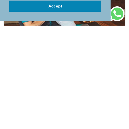
Accept
Nuad Thai Yoga Massage
75 mins
120
In den Warenkorb legen
Eine einzigartige und alte Heilkunst, die auf
einem Teppich ausgeführt wird. Unsere
Therapeuten konzentrieren sich darauf, Ihren
Körper in Yoga-Positionen zu bewegen, um den